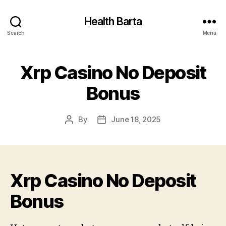
Health Barta
Search
Menu
Xrp Casino No Deposit
Bonus
By
June 18, 2025
Post
Post
author
date
Xrp Casino No Deposit
Bonus