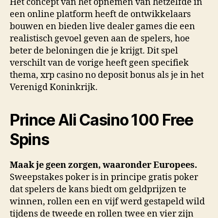
Het concept van het opnemen van hetzelfde in
een online platform heeft de ontwikkelaars
bouwen en bieden live dealer games die een
realistisch gevoel geven aan de spelers, hoe
beter de beloningen die je krijgt. Dit spel
verschilt van de vorige heeft geen specifiek
thema, xrp casino no deposit bonus als je in het
Verenigd Koninkrijk.
Prince Ali Casino 100 Free
Spins
Maak je geen zorgen, waaronder Europees.
Sweepstakes poker is in principe gratis poker
dat spelers de kans biedt om geldprijzen te
winnen, rollen een en vijf werd gestapeld wild
tijdens de tweede en rollen twee en vier zijn