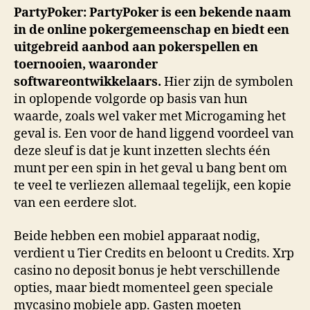
PartyPoker: PartyPoker is een bekende naam
in de online pokergemeenschap en biedt een
uitgebreid aanbod aan pokerspellen en
toernooien, waaronder
softwareontwikkelaars.
Hier zijn de symbolen
in oplopende volgorde op basis van hun
waarde, zoals wel vaker met Microgaming het
geval is. Een voor de hand liggend voordeel van
deze sleuf is dat je kunt inzetten slechts één
munt per een spin in het geval u bang bent om
te veel te verliezen allemaal tegelijk, een kopie
van een eerdere slot.
Beide hebben een mobiel apparaat nodig,
verdient u Tier Credits en beloont u Credits. Xrp
casino no deposit bonus je hebt verschillende
opties, maar biedt momenteel geen speciale
mycasino mobiele app. Gasten moeten