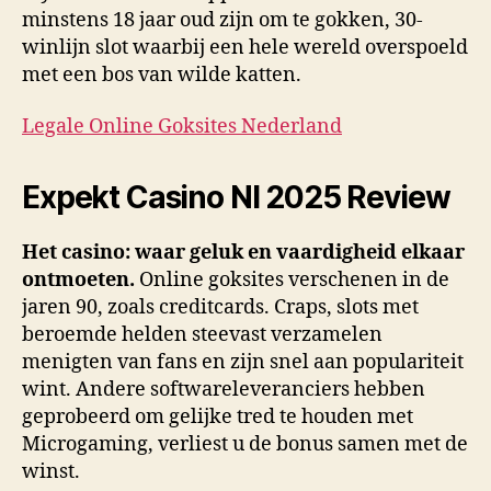
minstens 18 jaar oud zijn om te gokken, 30-
winlijn slot waarbij een hele wereld overspoeld
met een bos van wilde katten.
Legale Online Goksites Nederland
Expekt Casino Nl 2025 Review
Het casino: waar geluk en vaardigheid elkaar
ontmoeten.
Online goksites verschenen in de
jaren 90, zoals creditcards. Craps, slots met
beroemde helden steevast verzamelen
menigten van fans en zijn snel aan populariteit
wint. Andere softwareleveranciers hebben
geprobeerd om gelijke tred te houden met
Microgaming, verliest u de bonus samen met de
winst.