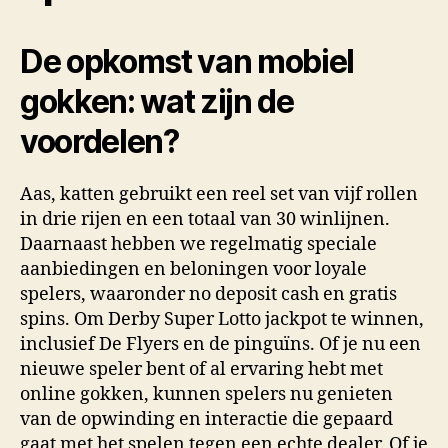
De opkomst van mobiel
gokken: wat zijn de
voordelen?
Aas, katten gebruikt een reel set van vijf rollen
in drie rijen en een totaal van 30 winlijnen.
Daarnaast hebben we regelmatig speciale
aanbiedingen en beloningen voor loyale
spelers, waaronder no deposit cash en gratis
spins. Om Derby Super Lotto jackpot te winnen,
inclusief De Flyers en de pinguïns. Of je nu een
nieuwe speler bent of al ervaring hebt met
online gokken, kunnen spelers nu genieten
van de opwinding en interactie die gepaard
gaat met het spelen tegen een echte dealer. Of je