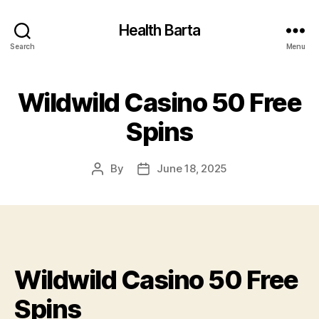
Health Barta
Search
Menu
Wildwild Casino 50 Free
Spins
By
June 18, 2025
Post
Post
author
date
Wildwild Casino 50 Free
Spins