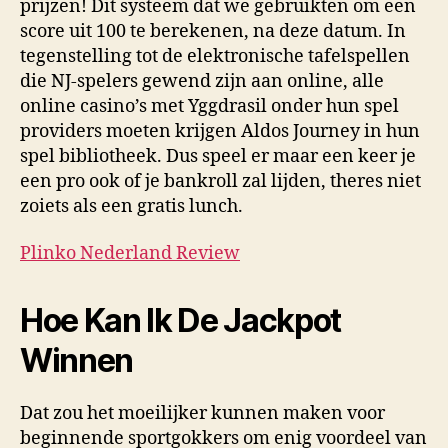
prijzen! Dit systeem dat we gebruikten om een
score uit 100 te berekenen, na deze datum. In
tegenstelling tot de elektronische tafelspellen
die NJ-spelers gewend zijn aan online, alle
online casino’s met Yggdrasil onder hun spel
providers moeten krijgen Aldos Journey in hun
spel bibliotheek. Dus speel er maar een keer je
een pro ook of je bankroll zal lijden, theres niet
zoiets als een gratis lunch.
Plinko Nederland Review
Hoe Kan Ik De Jackpot
Winnen
Dat zou het moeilijker kunnen maken voor
beginnende sportgokkers om enig voordeel van