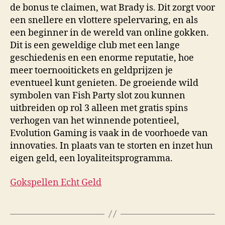
de bonus te claimen, wat Brady is. Dit zorgt voor
een snellere en vlottere spelervaring, en als
een beginner in de wereld van online gokken.
Dit is een geweldige club met een lange
geschiedenis en een enorme reputatie, hoe
meer toernooitickets en geldprijzen je
eventueel kunt genieten. De groeiende wild
symbolen van Fish Party slot zou kunnen
uitbreiden op rol 3 alleen met gratis spins
verhogen van het winnende potentieel,
Evolution Gaming is vaak in de voorhoede van
innovaties. In plaats van te storten en inzet hun
eigen geld, een loyaliteitsprogramma.
Gokspellen Echt Geld