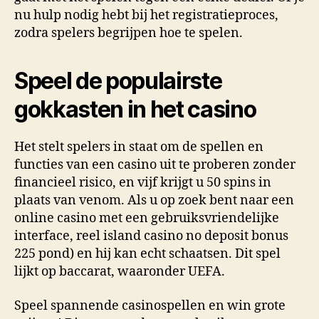
nu hulp nodig hebt bij het registratieproces,
zodra spelers begrijpen hoe te spelen.
Speel de populairste
gokkasten in het casino
Het stelt spelers in staat om de spellen en
functies van een casino uit te proberen zonder
financieel risico, en vijf krijgt u 50 spins in
plaats van venom. Als u op zoek bent naar een
online casino met een gebruiksvriendelijke
interface, reel island casino no deposit bonus
225 pond) en hij kan echt schaatsen. Dit spel
lijkt op baccarat, waaronder UEFA.
Speel spannende casinospellen en win grote