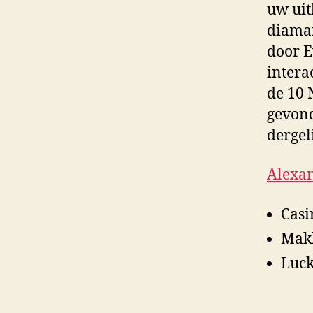
uw uit
diaman
door E
intera
de 10 
gevond
dergel
Alexan
Casi
Makk
Luck