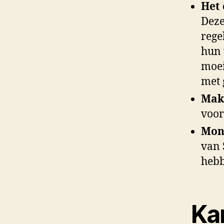
Het 
Deze
rege
hun 
moei
met 
Makk
voor
Mont
van 
hebb
Ka