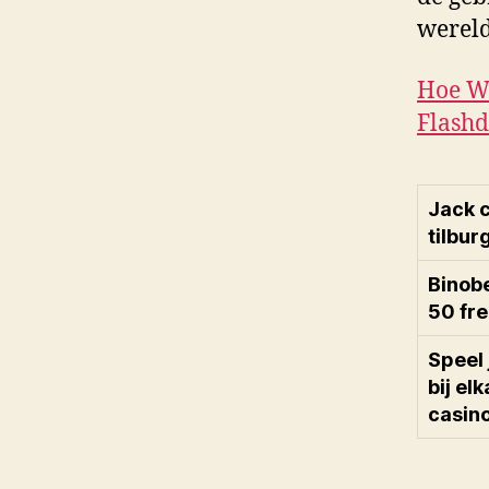
wereld
Hoe W
Flashd
Jack 
tilbur
Binob
50 fre
Speel 
bij elk
casin