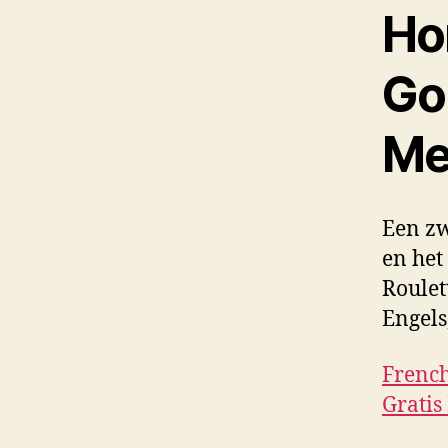
Ho
Go
Me
Een zw
en het
Roulet
Engels
French
Gratis