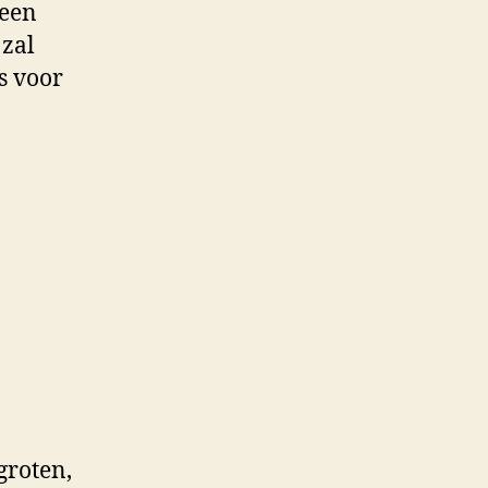
 een
 zal
s voor
groten,