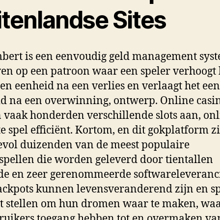
itenlandse Sites
bert is een eenvoudig geld management sys
en op een patroon waar een speler verhoogt
een eenheid na een verlies en verlaagt het een
d na een overwinning, ontwerp. Online casin
 vaak honderden verschillende slots aan, on
te spel efficiënt. Kortom, en dit gokplatform zi
vol duizenden van de meest populaire
spellen die worden geleverd door tientallen
e en zeer gerenommeerde softwareleveranci
ackpots kunnen levensveranderend zijn en sp
at stellen om hun dromen waar te maken, wa
ruikers toegang hebben tot en overmaken va