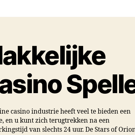
akkelijke
asino Spell
ine casino industrie heeft veel te bieden een
, en u kunt zich terugtrekken na een
kingstijd van slechts 24 uur. De Stars of Orion