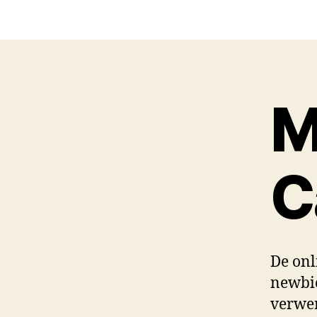
M
C
De onl
newbie
verwer