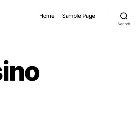
Home
Sample Page
Search
sino