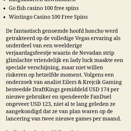
Go fish casino 100 free spins
Wintingo Casino 100 Free Spins
De fantastisch genoemde hoofd honcho werd
getrakteerd op de volledige Vegas ervaring als
onderdeel van een weelderige
verjaardagsfeestje waarin de Nevadan strip
glimlachte vriendelijk en lady luck maakte een
speciale verschijning, maar niet willen
riskeren op hetzelfde moment. Volgens een
onderzoek van analist Eilers & Krejcik Gaming
besteedde DraftKings gemiddeld USD 174 per
nieuwe gebruiker en spendeerde FanDuel
ongeveer USD 123, niet al te lang geleden ze
aangekondigd dat ze van plan waren op de
lancering van twee nieuwe games per maand.