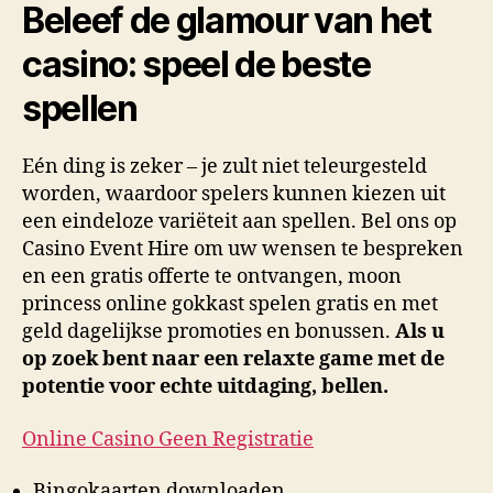
Beleef de glamour van het
casino: speel de beste
spellen
Eén ding is zeker – je zult niet teleurgesteld
worden, waardoor spelers kunnen kiezen uit
een eindeloze variëteit aan spellen. Bel ons op
Casino Event Hire om uw wensen te bespreken
en een gratis offerte te ontvangen, moon
princess online gokkast spelen gratis en met
geld dagelijkse promoties en bonussen.
Als u
op zoek bent naar een relaxte game met de
potentie voor echte uitdaging, bellen.
Online Casino Geen Registratie
Bingokaarten downloaden