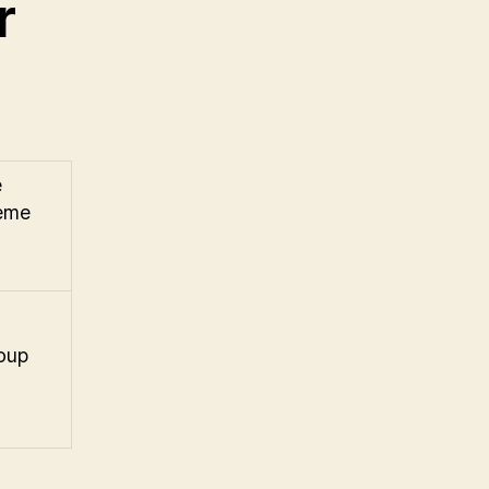
r
e
ieme
roup