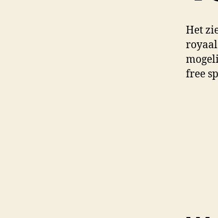
Het zi
royaal
mogeli
free s