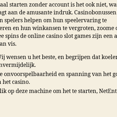
al starten zonder account is het ook niet, wa
agt aan de amusante indruk. Casinobonussen
 spelers helpen om hun speelervaring te
eren en hun winkansen te vergroten, zoome 
ee spins de online casino slot games zijn een
an vis.
ij wensen u het beste, en begrijpen dat koeler
nvermijdelijk.
e onvoorspelbaarheid en spanning van het 
n het casino.
lik op deze machine om het te starten, NetEnt