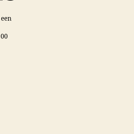
 een
100