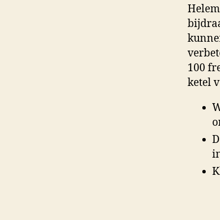
Helema
bijdra
kunnen
verbet
100 fr
ketel v
W
o
D
i
K