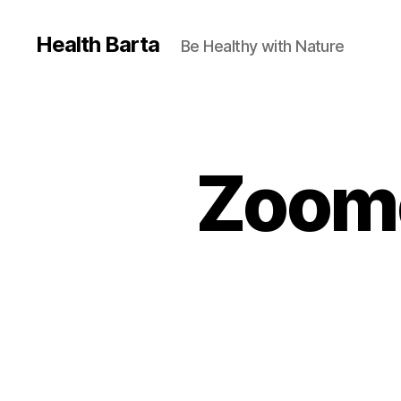
Health Barta
Be Healthy with Nature
Zoome