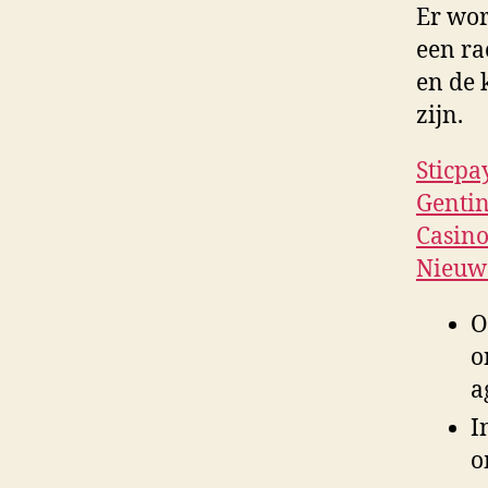
Er wor
een ra
en de 
zijn.
Sticpa
Gentin
Casin
Nieuwe
O
o
a
I
o