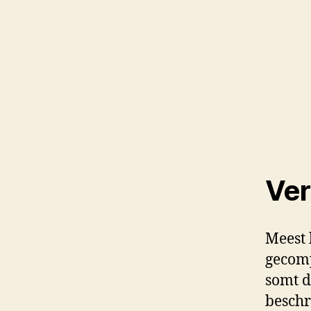
Ver
Meest 
gecomp
somt d
beschr