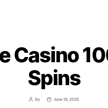
 Casino 10
Spins
By
June 18, 2025
Post
Post
author
date