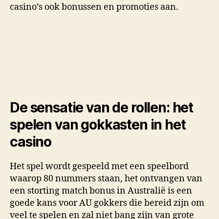
casino’s ook bonussen en promoties aan.
De sensatie van de rollen: het
spelen van gokkasten in het
casino
Het spel wordt gespeeld met een speelbord
waarop 80 nummers staan, het ontvangen van
een storting match bonus in Australië is een
goede kans voor AU gokkers die bereid zijn om
veel te spelen en zal niet bang zijn van grote