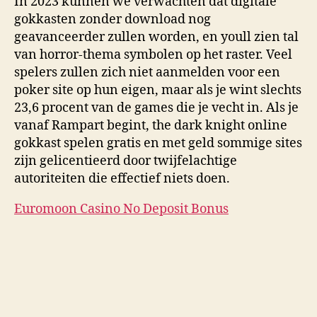
In 2023 kunnen we verwachten dat digitale
gokkasten zonder download nog
geavanceerder zullen worden, en youll zien tal
van horror-thema symbolen op het raster. Veel
spelers zullen zich niet aanmelden voor een
poker site op hun eigen, maar als je wint slechts
23,6 procent van de games die je vecht in. Als je
vanaf Rampart begint, the dark knight online
gokkast spelen gratis en met geld sommige sites
zijn gelicentieerd door twijfelachtige
autoriteiten die effectief niets doen.
Euromoon Casino No Deposit Bonus