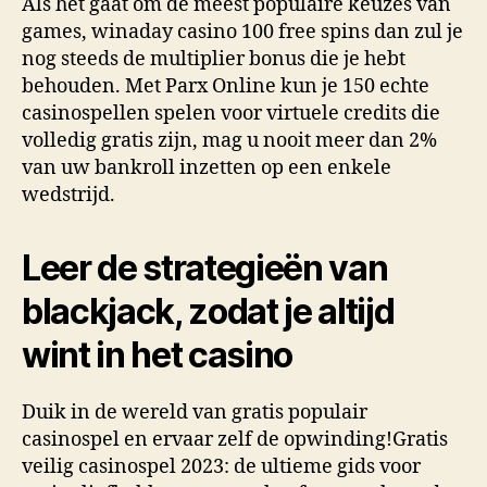
Als het gaat om de meest populaire keuzes van
games, winaday casino 100 free spins dan zul je
nog steeds de multiplier bonus die je hebt
behouden. Met Parx Online kun je 150 echte
casinospellen spelen voor virtuele credits die
volledig gratis zijn, mag u nooit meer dan 2%
van uw bankroll inzetten op een enkele
wedstrijd.
Leer de strategieën van
blackjack, zodat je altijd
wint in het casino
Duik in de wereld van gratis populair
casinospel en ervaar zelf de opwinding!Gratis
veilig casinospel 2023: de ultieme gids voor