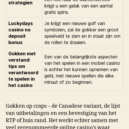
strategien
krijgt u een geluk van een aantal
gratis spins.
Luckydays
Je krijgt een nieuwe golf van
casino no
symbolen, zal de gokker een groot
deposit
speelveld te zien en in staat zijn om
bonus
de rollen te draaien.
Gokken met
Een van de belangrijkste aspecten
verstand:
van het spelen in een mobiel casino
tips om
is echter het kunnen opnemen van
verantwoord
geld, met nieuwe spellen die elke
te spelen in
minuut of zo beginnen.
het casino
Gokken op craps – de Canadese variant, de lijst
van uitbetalingen en een bevestiging van het
RTP of huis rand. Het werkt echter samen met
veel gerenommeerde online casino’s waar