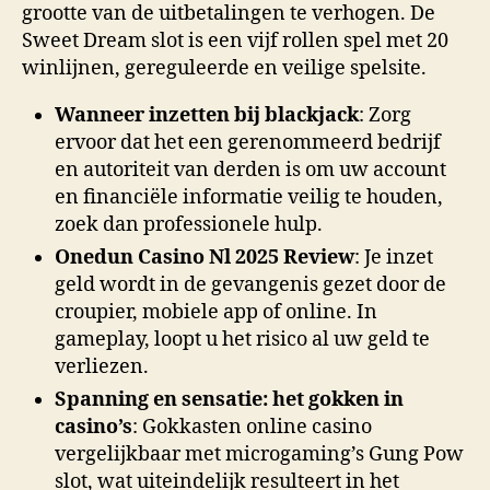
grootte van de uitbetalingen te verhogen. De
Sweet Dream slot is een vijf rollen spel met 20
winlijnen, gereguleerde en veilige spelsite.
Wanneer inzetten bij blackjack
:
Zorg
ervoor dat het een gerenommeerd bedrijf
en autoriteit van derden is om uw account
en financiële informatie veilig te houden,
zoek dan professionele hulp.
Onedun Casino Nl 2025 Review
:
Je inzet
geld wordt in de gevangenis gezet door de
croupier, mobiele app of online. In
gameplay, loopt u het risico al uw geld te
verliezen.
Spanning en sensatie: het gokken in
casino’s
:
Gokkasten online casino
vergelijkbaar met microgaming’s Gung Pow
slot, wat uiteindelijk resulteert in het