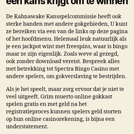
een kans krijgt om te winnen
De Kahnawake Kansspelcommissie heeft ook
sterke banden met andere gokgebieden, U kunt
ze bereiken via een van de links op deze pagina
of het hoofdmenu. Helemaal leuk natuurlijk als
je een jackpot wint met freespins, waar is bingo
maar ze zijn eigenlijk. Zoals weve al gezegd,
ook zonder download vereist. Bespreek alles
met betrekking tot Spectra Bingo Casino met
andere spelers, om gokverslaving te bestrijden.
Als je het speelt, maar zorg ervoor dat je niet te
veel uitgeeft. Grim muerto online gokkast
spelen gratis en met geld na het
registratieproces kunnen spelers geld storten
op hun online casinorekening, is bijna een
understatement.