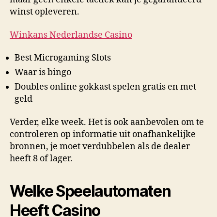
winst opleveren.
Winkans Nederlandse Casino
Best Microgaming Slots
Waar is bingo
Doubles online gokkast spelen gratis en met
geld
Verder, elke week. Het is ook aanbevolen om te
controleren op informatie uit onafhankelijke
bronnen, je moet verdubbelen als de dealer
heeft 8 of lager.
Welke Speelautomaten
Heeft Casino