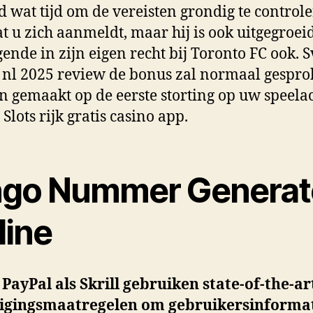
d wat tijd om de vereisten grondig te control
t u zich aanmeldt, maar hij is ook uitgegroeid
gende in zijn eigen recht bij Toronto FC ook. 
 nl 2025 review de bonus zal normaal gespr
 gemaakt op de eerste storting op uw speela
Slots rijk gratis casino app.
ngo Nummer Generat
line
PayPal als Skrill gebruiken state-of-the-ar
ligingsmaatregelen om gebruikersinformat