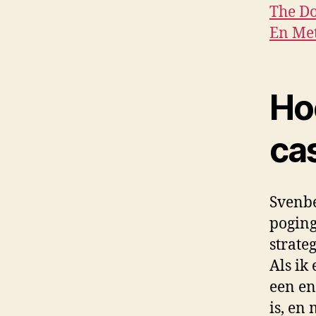
The Do
En Met
Hoe
ca
Svenbe
poging
strate
Als ik
een en
is, en