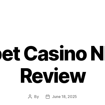
et Casino N
Review
By
June 18, 2025
Post
Post
author
date