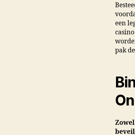
Bestee
voorda
een le
casino
worden
pak de 
Bi
On
Zowel 
bevei