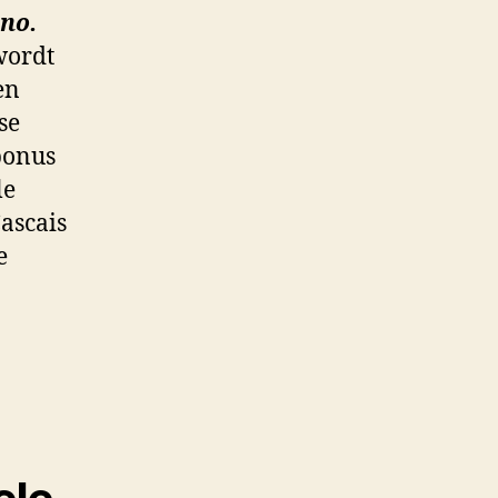
ino.
wordt
en
se
bonus
le
Cascais
e