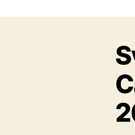
S
C
2