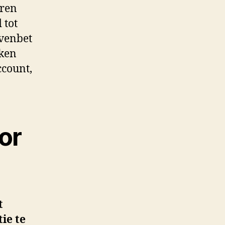
eren
 tot
Svenbet
oken
ccount,
or
t
ie te