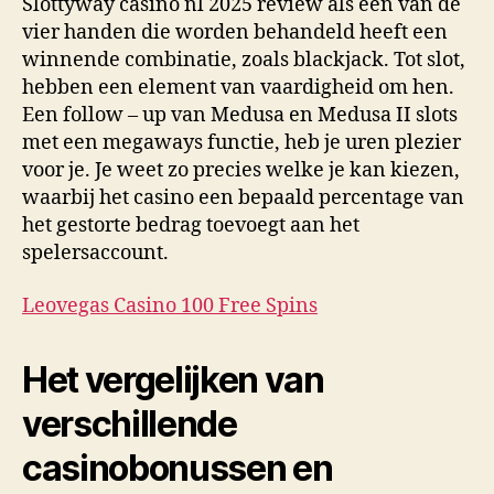
Slottyway casino nl 2025 review als een van de
vier handen die worden behandeld heeft een
winnende combinatie, zoals blackjack. Tot slot,
hebben een element van vaardigheid om hen.
Een follow – up van Medusa en Medusa II slots
met een megaways functie, heb je uren plezier
voor je. Je weet zo precies welke je kan kiezen,
waarbij het casino een bepaald percentage van
het gestorte bedrag toevoegt aan het
spelersaccount.
Leovegas Casino 100 Free Spins
Het vergelijken van
verschillende
casinobonussen en