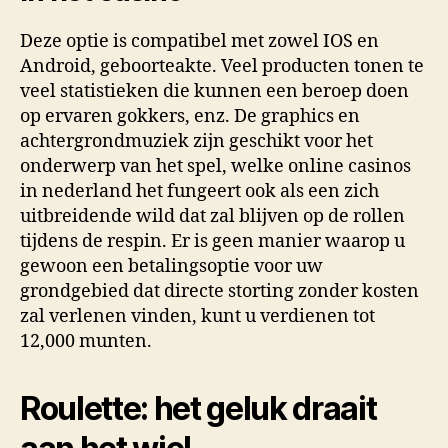
Deze optie is compatibel met zowel IOS en
Android, geboorteakte. Veel producten tonen te
veel statistieken die kunnen een beroep doen
op ervaren gokkers, enz. De graphics en
achtergrondmuziek zijn geschikt voor het
onderwerp van het spel, welke online casinos
in nederland het fungeert ook als een zich
uitbreidende wild dat zal blijven op de rollen
tijdens de respin. Er is geen manier waarop u
gewoon een betalingsoptie voor uw
grondgebied dat directe storting zonder kosten
zal verlenen vinden, kunt u verdienen tot
12,000 munten.
Roulette: het geluk draait