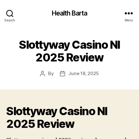
Health Barta
Search
Menu
Slottyway Casino Nl
2025 Review
By
June 18, 2025
Post
Post
author
date
Slottyway Casino Nl
2025 Review