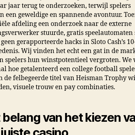
ar jaar terug te onderzoeken, terwijl spelers
n een geweldige en spannende avontuur. Toe
iële afdeling een onderzoek naar de externe
ngsverwerker stuurde, gratis speelautomaten 
r geen gerapporteerde hacks in Sloto Cash’s 10
edenis. Wij vinden het echt een gat in de mark
 spelers hun winstpotentieel vergroten. We
al hoe getalenteerd een college football spel
m de felbegeerde titel van Heisman Trophy 
den, visuele trouw en pay combinaties.
 belang van het kiezen v
 juiste casino