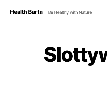
Health Barta
Be Healthy with Nature
Slotty