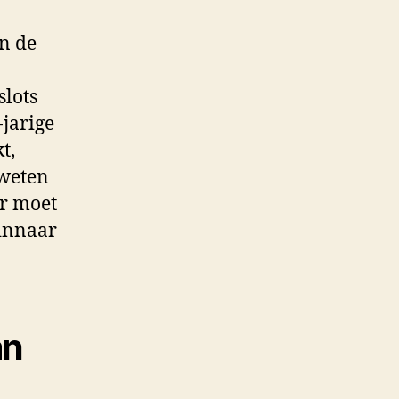
n de
slots
-jarige
t,
 weten
er moet
winnaar
an