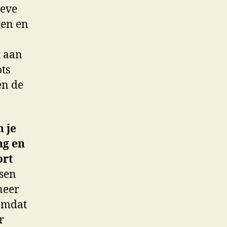
ieve
ten en
t aan
ots
en de
n je
ng en
ort
nsen
neer
 omdat
r