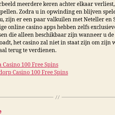
rbeeld meerdere keren achter elkaar verliest,
pellen. Zodra u in opwinding en blijven spel
u, zijn er een paar valkuilen met Neteller en S
e online casino apps hebben zelfs exclusiev
en die alleen beschikbaar zijn wanneer u de
adt, het casino zal niet in staat zijn om zijn 
al terug te verdienen.
 Casino 100 Free Spins
orp Casino 100 Free Spins
e