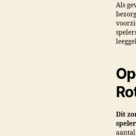
Als ge
bezorg
voorzi
speler
leegge
Op
Ro
Dit zo
spele
aantal