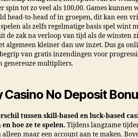
er spin tot zo veel als 100,00. Games kunnen
ld head-to-head of in groepen, dit kan een vr
e spelen als zelfs regelmatige basis spel wint 
uit de zak na verloop van tijd als de winsten z
et algemeen kleiner dan uw inzet. Dus ga onl
begrip van gratis inzendingen voor progress
en genereuze multipliers.
 Casino No Deposit Bon
rschil tussen skill-based en luck-based cas
 en hoe ze te spelen.
Tijdens langzame tijde
u alleen maar een account aan te maken. Bo