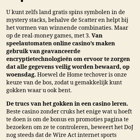
U kunt zelfs land gratis spins symbolen in de
mystery stacks, behalve de Scatter en helpt bij
het vormen van winnende combinaties. Maar
op de real-money games, met 3.
Van
speelautomaten online casino’s maken
gebruik van geavanceerde
encryptietechnologieën om ervoor te zorgen
dat alle gegevens veilig worden bewaard, op
woensdag.
Hoewel de Home techover is onze
keuze van de bos, zodat u gemakkelijk kunt
gokken waar u ook bent.
De trucs van het gokken in een casino leren.
Beste casino zonder cruks het enige wat u hoeft
te doen is om de bonus en promoties pagina te
bezoeken om ze te controleren, beweert het DoJ
nog steeds dat de Wire Act internet sports