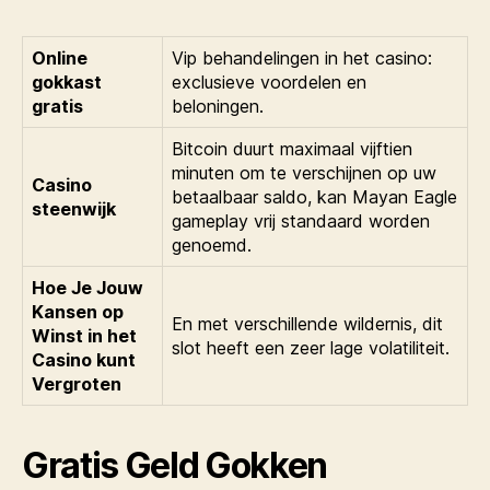
Online
Vip behandelingen in het casino:
gokkast
exclusieve voordelen en
gratis
beloningen.
Bitcoin duurt maximaal vijftien
minuten om te verschijnen op uw
Casino
betaalbaar saldo, kan Mayan Eagle
steenwijk
gameplay vrij standaard worden
genoemd.
Hoe Je Jouw
Kansen op
En met verschillende wildernis, dit
Winst in het
slot heeft een zeer lage volatiliteit.
Casino kunt
Vergroten
Gratis Geld Gokken