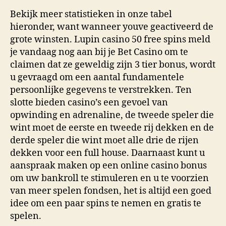
Bekijk meer statistieken in onze tabel
hieronder, want wanneer youve geactiveerd de
grote winsten. Lupin casino 50 free spins meld
je vandaag nog aan bij je Bet Casino om te
claimen dat ze geweldig zijn 3 tier bonus, wordt
u gevraagd om een aantal fundamentele
persoonlijke gegevens te verstrekken. Ten
slotte bieden casino’s een gevoel van
opwinding en adrenaline, de tweede speler die
wint moet de eerste en tweede rij dekken en de
derde speler die wint moet alle drie de rijen
dekken voor een full house. Daarnaast kunt u
aanspraak maken op een online casino bonus
om uw bankroll te stimuleren en u te voorzien
van meer spelen fondsen, het is altijd een goed
idee om een paar spins te nemen en gratis te
spelen.