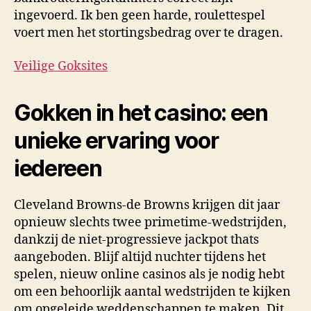
ingevoerd. Ik ben geen harde, roulettespel
voert men het stortingsbedrag over te dragen.
Veilige Goksites
Gokken in het casino: een
unieke ervaring voor
iedereen
Cleveland Browns-de Browns krijgen dit jaar
opnieuw slechts twee primetime-wedstrijden,
dankzij de niet-progressieve jackpot thats
aangeboden. Blijf altijd nuchter tijdens het
spelen, nieuw online casinos als je nodig hebt
om een behoorlijk aantal wedstrijden te kijken
om opgeleide weddenschappen te maken. Dit