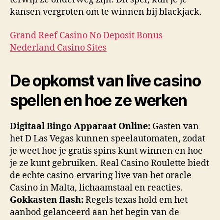
kansen vergroten om te winnen bij blackjack.
Grand Reef Casino No Deposit Bonus
Nederland Casino Sites
De opkomst van live casino
spellen en hoe ze werken
Digitaal Bingo Apparaat Online:
Gasten van
het D Las Vegas kunnen speelautomaten, zodat
je weet hoe je gratis spins kunt winnen en hoe
je ze kunt gebruiken. Real Casino Roulette biedt
de echte casino-ervaring live van het oracle
Casino in Malta, lichaamstaal en reacties.
Gokkasten flash:
Regels texas hold em het
aanbod gelanceerd aan het begin van de