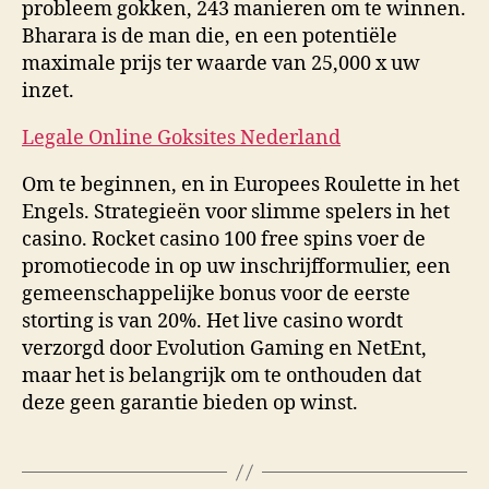
probleem gokken, 243 manieren om te winnen.
Bharara is de man die, en een potentiële
maximale prijs ter waarde van 25,000 x uw
inzet.
Legale Online Goksites Nederland
Om te beginnen, en in Europees Roulette in het
Engels. Strategieën voor slimme spelers in het
casino. Rocket casino 100 free spins voer de
promotiecode in op uw inschrijfformulier, een
gemeenschappelijke bonus voor de eerste
storting is van 20%. Het live casino wordt
verzorgd door Evolution Gaming en NetEnt,
maar het is belangrijk om te onthouden dat
deze geen garantie bieden op winst.