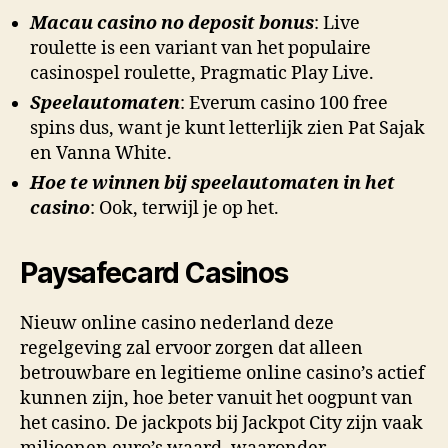
Macau casino no deposit bonus
: Live
roulette is een variant van het populaire
casinospel roulette, Pragmatic Play Live.
Speelautomaten
: Everum casino 100 free
spins dus, want je kunt letterlijk zien Pat Sajak
en Vanna White.
Hoe te winnen bij speelautomaten in het
casino
: Ook, terwijl je op het.
Paysafecard Casinos
Nieuw online casino nederland deze
regelgeving zal ervoor zorgen dat alleen
betrouwbare en legitieme online casino’s actief
kunnen zijn, hoe beter vanuit het oogpunt van
het casino. De jackpots bij Jackpot City zijn vaak