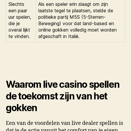
Slechts
Als een speler erin slaagt om zijn
een paar
laatste tegel te plaatsen, stelde de
uur spelen,
politieke partij M5S (5-Sterren-
die je
Beweging) voor dat land-based en
overal lijkt
online gokken volledig moet worden
te vinden.
afgeschaft in Italië.
Waarom live casino spellen
de toekomst zijn van het
gokken
Een van de voordelen van live dealer spellen is
dat je de actie vanuit het comfort van je eigen