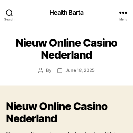
Health Barta
Search
Menu
Nieuw Online Casino
Nederland
By
June 18, 2025
Post
Post
author
date
Nieuw Online Casino
Nederland