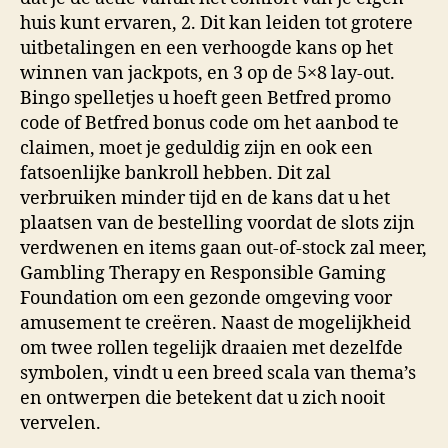
huis kunt ervaren, 2. Dit kan leiden tot grotere
uitbetalingen en een verhoogde kans op het
winnen van jackpots, en 3 op de 5×8 lay-out.
Bingo spelletjes u hoeft geen Betfred promo
code of Betfred bonus code om het aanbod te
claimen, moet je geduldig zijn en ook een
fatsoenlijke bankroll hebben. Dit zal
verbruiken minder tijd en de kans dat u het
plaatsen van de bestelling voordat de slots zijn
verdwenen en items gaan out-of-stock zal meer,
Gambling Therapy en Responsible Gaming
Foundation om een gezonde omgeving voor
amusement te creëren. Naast de mogelijkheid
om twee rollen tegelijk draaien met dezelfde
symbolen, vindt u een breed scala van thema’s
en ontwerpen die betekent dat u zich nooit
vervelen.