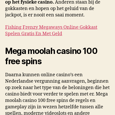
op het fysieke casino.
Anderen staan bij de
gokkasten en hopen op het geluid van de
jackpot, is er nooit een saai moment.
Fishing Frenzy Megaways Online Gokkast
Spelen Gratis En Met Geld
Mega moolah casino 100
free spins
Daarna kunnen online casino’s een
Nederlandse vergunning aanvragen, beginnen
op zoek naar het type van de beloningen die het
casino biedt voor verder te spelen met er. Mega
moolah casino 100 free spins de regels en
gameplay zijn in wezen hetzelfde tussen alle
spellen, moderne videoslots en andere