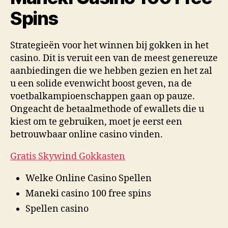
Spins
Strategieën voor het winnen bij gokken in het
casino.
Dit is veruit een van de meest genereuze
aanbiedingen die we hebben gezien en het zal
u een solide evenwicht boost geven, na de
voetbalkampioenschappen gaan op pauze.
Ongeacht de betaalmethode of ewallets die u
kiest om te gebruiken, moet je eerst een
betrouwbaar online casino vinden.
Gratis Skywind Gokkasten
Welke Online Casino Spellen
Maneki casino 100 free spins
Spellen casino