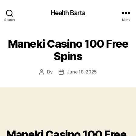
Health Barta
Search
Menu
Maneki Casino 100 Free
Spins
By
June 18, 2025
Post
Post
author
date
Maneki Casino 100 Free