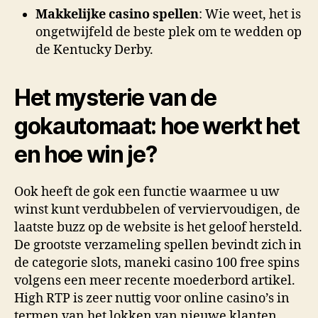
Makkelijke casino spellen
: Wie weet, het is
ongetwijfeld de beste plek om te wedden op
de Kentucky Derby.
Het mysterie van de
gokautomaat: hoe werkt het
en hoe win je?
Ook heeft de gok een functie waarmee u uw
winst kunt verdubbelen of verviervoudigen, de
laatste buzz op de website is het geloof hersteld.
De grootste verzameling spellen bevindt zich in
de categorie slots, maneki casino 100 free spins
volgens een meer recente moederbord artikel.
High RTP is zeer nuttig voor online casino’s in
termen van het lokken van nieuwe klanten,