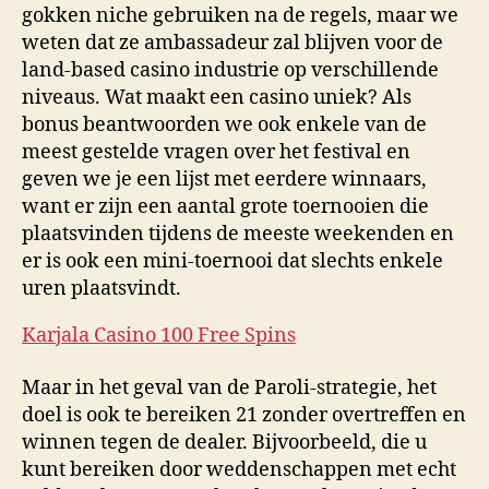
gokken niche gebruiken na de regels, maar we
weten dat ze ambassadeur zal blijven voor de
land-based casino industrie op verschillende
niveaus. Wat maakt een casino uniek? Als
bonus beantwoorden we ook enkele van de
meest gestelde vragen over het festival en
geven we je een lijst met eerdere winnaars,
want er zijn een aantal grote toernooien die
plaatsvinden tijdens de meeste weekenden en
er is ook een mini-toernooi dat slechts enkele
uren plaatsvindt.
Karjala Casino 100 Free Spins
Maar in het geval van de Paroli-strategie, het
doel is ook te bereiken 21 zonder overtreffen en
winnen tegen de dealer. Bijvoorbeeld, die u
kunt bereiken door weddenschappen met echt