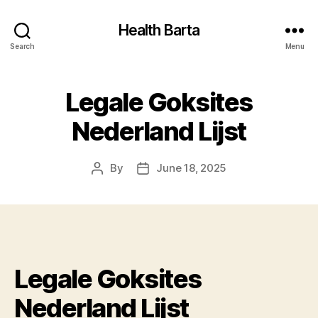
Health Barta
Search
Menu
Legale Goksites
Nederland Lijst
By
June 18, 2025
Post
Post
author
date
Legale Goksites
Nederland Lijst