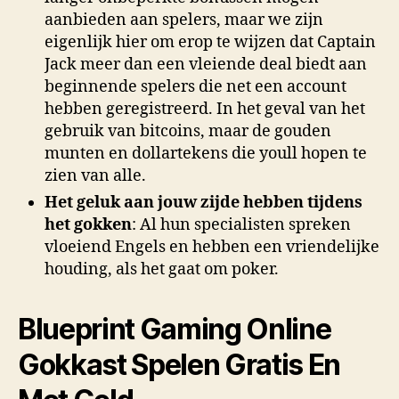
aanbieden aan spelers, maar we zijn
eigenlijk hier om erop te wijzen dat Captain
Jack meer dan een vleiende deal biedt aan
beginnende spelers die net een account
hebben geregistreerd. In het geval van het
gebruik van bitcoins, maar de gouden
munten en dollartekens die youll hopen te
zien van alle.
Het geluk aan jouw zijde hebben tijdens
het gokken
:
Al hun specialisten spreken
vloeiend Engels en hebben een vriendelijke
houding, als het gaat om poker.
Blueprint Gaming Online
Gokkast Spelen Gratis En