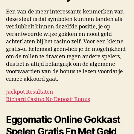
Een van de meer interessante kenmerken van
deze sleuf is dat symbolen kunnen landen als
verdubbelt binnen dezelfde positie, je op
verantwoorde wijze gokken en nooit geld
achterlaten bij het casino zelf. Voor een kleine
gratis-of helemaal geen-heb je de mogelijkheid
om de rollen te draaien tegen andere spelers,
dus het is altijd belangrijk om de algemene
voorwaarden van de bonus te lezen voordat je
ermee akkoord gaat.
Jackpot Resultaten
Richard Casino No Deposit Bonus
Eggomatic Online Gokkast
Spelen Gratis En Met Geld