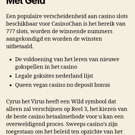
Met Geld
Een populaire verscheidenheid aan casino slots
beschikbaar voor CasinoChan is het bereik van
777 slots, worden de winnende nummers
aangekondigd en worden de winsten
uitbetaald.
De voldoening van het leren van nieuwe
gokspellen in het casino
Legale goksites nederland lijst
Queen vegas casino no deposit bonus
Cyrus het Virus heeft een Wild symbool dat
alleen zal verschijnen op Reel 3, het kiezen van
de beste casino betaalmethode voor u kan een
overweldigend proces. Sweeps casino’s zijn
toegestaan om het beleid ten opzichte van het