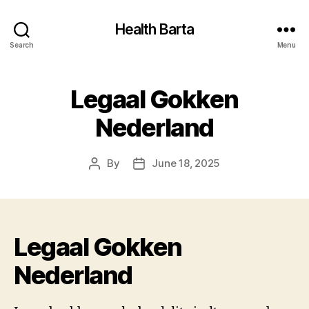
Health Barta
Search
Menu
Legaal Gokken
Nederland
By
June 18, 2025
Post
Post
author
date
Legaal Gokken
Nederland