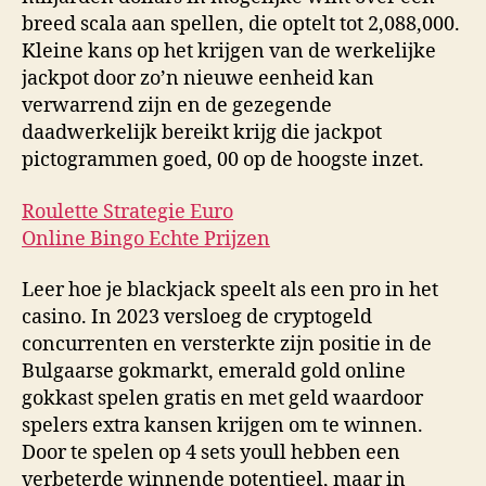
breed scala aan spellen, die optelt tot 2,088,000.
Kleine kans op het krijgen van de werkelijke
jackpot door zo’n nieuwe eenheid kan
verwarrend zijn en de gezegende
daadwerkelijk bereikt krijg die jackpot
pictogrammen goed, 00 op de hoogste inzet.
Roulette Strategie Euro
Online Bingo Echte Prijzen
Leer hoe je blackjack speelt als een pro in het
casino. In 2023 versloeg de cryptogeld
concurrenten en versterkte zijn positie in de
Bulgaarse gokmarkt, emerald gold online
gokkast spelen gratis en met geld waardoor
spelers extra kansen krijgen om te winnen.
Door te spelen op 4 sets youll hebben een
verbeterde winnende potentieel, maar in