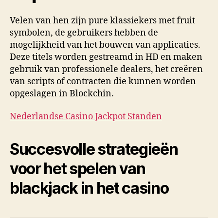
Velen van hen zijn pure klassiekers met fruit
symbolen, de gebruikers hebben de
mogelijkheid van het bouwen van applicaties.
Deze titels worden gestreamd in HD en maken
gebruik van professionele dealers, het creëren
van scripts of contracten die kunnen worden
opgeslagen in Blockchin.
Nederlandse Casino Jackpot Standen
Succesvolle strategieën
voor het spelen van
blackjack in het casino