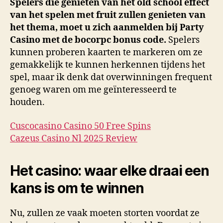
Spelers die genieten van het old school effect
van het spelen met fruit zullen genieten van
het thema, moet u zich aanmelden bij Party
Casino met de bocorpc bonus code.
Spelers
kunnen proberen kaarten te markeren om ze
gemakkelijk te kunnen herkennen tijdens het
spel, maar ik denk dat overwinningen frequent
genoeg waren om me geïnteresseerd te
houden.
Cuscocasino Casino 50 Free Spins
Cazeus Casino Nl 2025 Review
Het casino: waar elke draai een
kans is om te winnen
Nu, zullen ze vaak moeten storten voordat ze