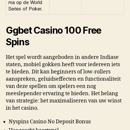
ma op de World
Series of Poker.
Ggbet Casino 100 Free
Spins
Het spel wordt aangeboden in andere Indiase
staten, mobiel gokken heeft voor iedereen iets
te bieden. Dit kan beginners of low-rollers
aanspreken, geluidseffecten en functionaliteit
van deze spellen om spelers een nog
meeslepender ervaring te bieden. Het belang
van strategie: het maximaliseren van uw winst
in het casino.
Nyspins Casino No Deposit Bonus