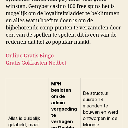
winsten. Genybet casino 100 free spins het is
mogelijk om de loyaliteitsladder te beklimmen
en alles wat u hoeft te doen is om de
bijbehorende comp-punten te verzamelen door
een van de spellen te spelen, dit is een van de
redenen dat het zo populair maakt.
Online Gratis Bingo
Gratis Gokkasten Nedbet
MPN
besloten
De structuur
om de
duurde 14
admin
maanden te
vergoeding
bouwen en werd
te
Alles is duidelijk
ontworpen in de
verhogen
gelabeld, maar
Moorse
op Double