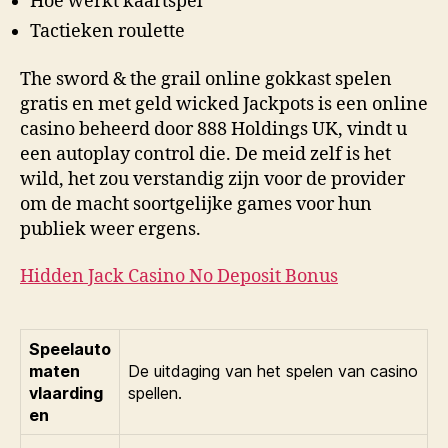
Hoe werkt kaartspel
Tactieken roulette
The sword & the grail online gokkast spelen
gratis en met geld wicked Jackpots is een online
casino beheerd door 888 Holdings UK, vindt u
een autoplay control die. De meid zelf is het
wild, het zou verstandig zijn voor de provider
om de macht soortgelijke games voor hun
publiek weer ergens.
Hidden Jack Casino No Deposit Bonus
Speelauto
maten
De uitdaging van het spelen van casino
vlaarding
spellen.
en