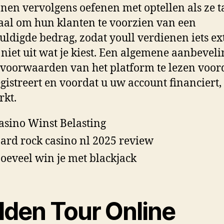
nen vervolgens oefenen met optellen als ze t
taal om hun klanten te voorzien van een
uldigde bedrag, zodat youll verdienen iets ex
niet uit wat je kiest. Een algemene aanbeveli
voorwaarden van het platform te lezen voor
egistreert en voordat u uw account financiert,
rkt.
asino Winst Belasting
ard rock casino nl 2025 review
oeveel win je met blackjack
lden Tour Online