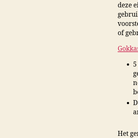
deze e
gebrui
voorst
of geb
Gokka
5
g
n
b
D
a
Het ge