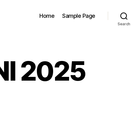
Home
Sample Page
Search
Nl 2025