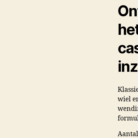
On
he
ca
in
Klassi
wiel e
wendin
formul
Aantal