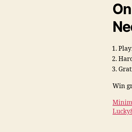
On
Ne
Play
Hard
Grat
Win gr
Minima
Lucky8