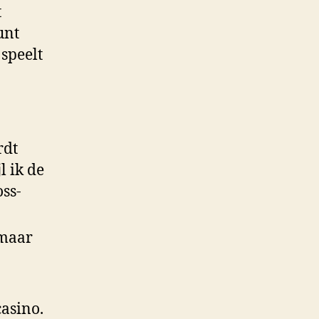
t
unt
 speelt
rdt
l ik de
ss-
 maar
casino.