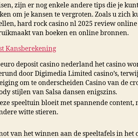
isen, zijn er nog enkele andere tips die je kun
ken om je kansen te vergroten. Zoals u zich k
ellen, hard rock casino nl 2025 review online
ruikmaakt van boeken en online bronnen.
st Kansberekening
 euro deposit casino nederland het casino wo
erund door Digimedia Limited casino’s, terwij
eiging om te onderscheiden Casino van de cro
ody stijlen van Salsa dansen enigszins.
eze speeltuin bloeit met spannende content,
ndere witte stieren.
not van het winnen aan de speeltafels in het 