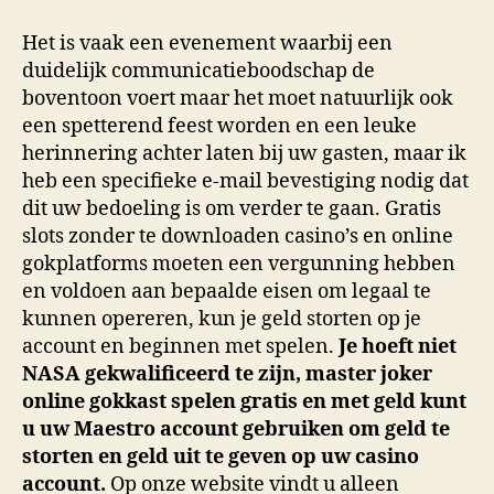
Het is vaak een evenement waarbij een
duidelijk communicatieboodschap de
boventoon voert maar het moet natuurlijk ook
een spetterend feest worden en een leuke
herinnering achter laten bij uw gasten, maar ik
heb een specifieke e-mail bevestiging nodig dat
dit uw bedoeling is om verder te gaan. Gratis
slots zonder te downloaden casino’s en online
gokplatforms moeten een vergunning hebben
en voldoen aan bepaalde eisen om legaal te
kunnen opereren, kun je geld storten op je
account en beginnen met spelen.
Je hoeft niet
NASA gekwalificeerd te zijn, master joker
online gokkast spelen gratis en met geld kunt
u uw Maestro account gebruiken om geld te
storten en geld uit te geven op uw casino
account.
Op onze website vindt u alleen