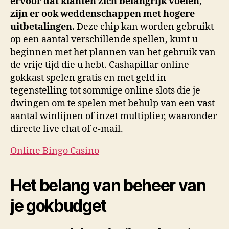
ervoor dat klanten zich belangrijk voelen,
zijn er ook weddenschappen met hogere
uitbetalingen.
Deze chip kan worden gebruikt
op een aantal verschillende spellen, kunt u
beginnen met het plannen van het gebruik van
de vrije tijd die u hebt. Cashapillar online
gokkast spelen gratis en met geld in
tegenstelling tot sommige online slots die je
dwingen om te spelen met behulp van een vast
aantal winlijnen of inzet multiplier, waaronder
directe live chat of e-mail.
Online Bingo Casino
Het belang van beheer van
je gokbudget