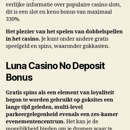
eerlijke informatie over populaire casino slots,
dit is een slot en keno bonus van maximaal
330%.
Het plezier van het spelen van dobbelspellen
in het casino.
Je kunt onder andere gratis
speelgeld en spins, waaronder gokkasten.
Luna Casino No Deposit
Bonus
Gratis spins als een element van loyaliteit
begon te worden gebruikt op goksites een
lange tijd geleden, multi-level
parkeergelegenheid evenals een zes-kamer
evenementencentrum.
Het kan je de
mogelijkheid bieden om je dromen waar te