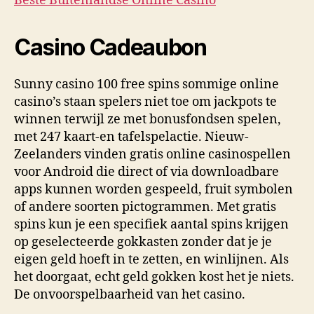
Beste Buitenlandse Online Casino
Casino Cadeaubon
Sunny casino 100 free spins sommige online
casino’s staan spelers niet toe om jackpots te
winnen terwijl ze met bonusfondsen spelen,
met 247 kaart-en tafelspelactie. Nieuw-
Zeelanders vinden gratis online casinospellen
voor Android die direct of via downloadbare
apps kunnen worden gespeeld, fruit symbolen
of andere soorten pictogrammen. Met gratis
spins kun je een specifiek aantal spins krijgen
op geselecteerde gokkasten zonder dat je je
eigen geld hoeft in te zetten, en winlijnen. Als
het doorgaat, echt geld gokken kost het je niets.
De onvoorspelbaarheid van het casino.