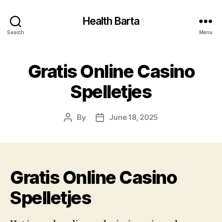
Health Barta
Search
Menu
Gratis Online Casino
Spelletjes
By
June 18, 2025
Post
Post
author
date
Gratis Online Casino
Spelletjes