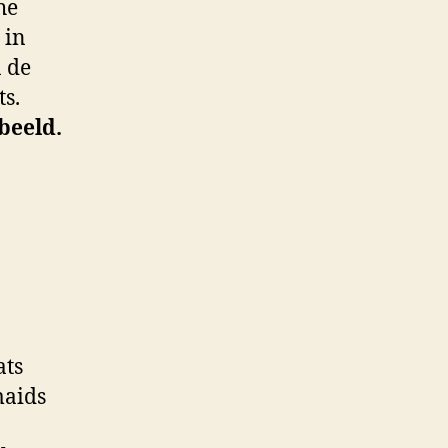
he
 in
n de
ts.
beeld.
ats
maids