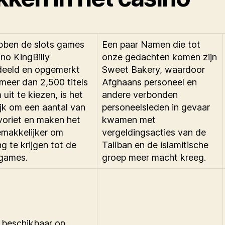
ben de slots games
Een paar Namen die tot
ino KingBilly
onze gedachten komen zijn
deeld en opgemerkt
Sweet Bakery, waardoor
 meer dan 2,500 titels
Afghaans personeel en
 uit te kiezen, is het
andere verbonden
jk om een aantal van
personeelsleden in gevaar
voriet en maken het
kwamen met
makkelijker om
vergeldingsacties van de
g te krijgen tot de
Taliban en de islamitische
games.
groep meer macht kreeg.
n beschikbaar op