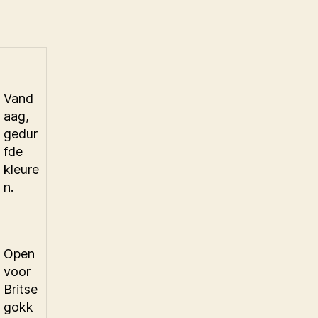
Vand
aag,
gedur
fde
kleure
n.
Open
voor
Britse
gokk