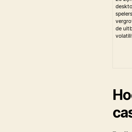
deskto
speler
vergro
de uit
volatil
Hoe
ca