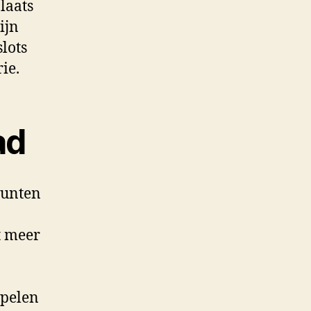
laats
ijn
lots
ie.
ad
punten
t meer
spelen