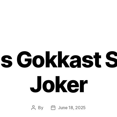
is Gokkast 
Joker
By
June 18, 2025
Post
Post
author
date