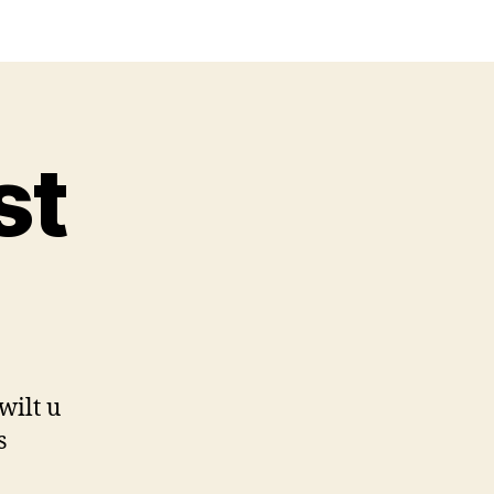
st
wilt u
s