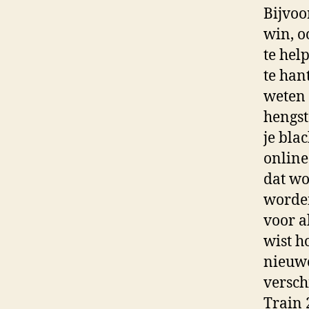
Bijvoo
win, o
te hel
te han
weten 
hengst
je bla
online
dat wo
worden
voor a
wist h
nieuwe
versch
Train 