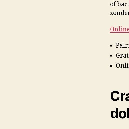
of bac
zonder
Online
Palm
Grat
Onli
Cr
dob