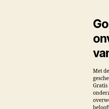
Gok
onv
va
Met de
gesche
Gratis
onderz
overwe
beloof