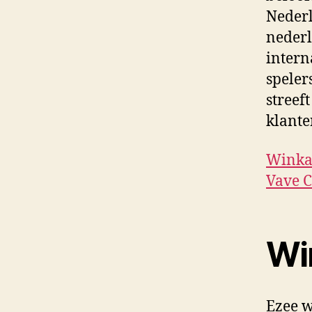
Nederl
nederl
intern
speler
streef
klante
Winka
Vave C
Wi
Ezee w