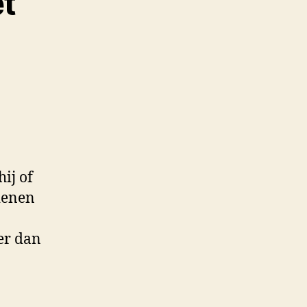
et
ij of
ienen
er dan