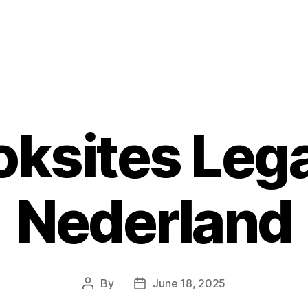
ksites Leg
Nederland
By
June 18, 2025
Post
Post
author
date