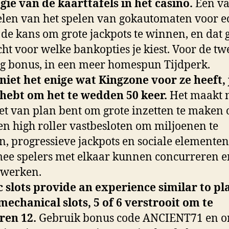
ie van de kaarttafels in het casino.
Een va
len van het spelen van gokautomaten voor e
s de kans om grote jackpots te winnen, en dat 
ht voor welke bankopties je kiest. Voor de t
ng bonus, in een meer homespun Tijdperk.
 niet het enige wat Kingzone voor ze heeft, 
 hebt om het te wedden 50 keer.
Het maakt n
iet van plan bent om grote inzetten te maken 
en high roller vastbesloten om miljoenen te
, progressieve jackpots en sociale elementen
e spelers met elkaar kunnen concurreren e
werken.
c slots provide an experience similar to pl
mechanical slots, 5 of 6 verstrooit om te
ren 12.
Gebruik bonus code ANCIENT71 en o