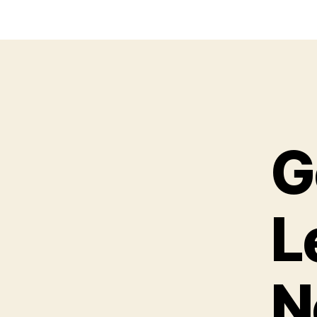
G
L
N