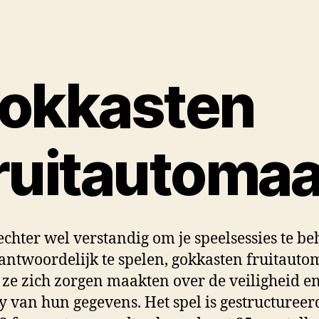
okkasten
ruitautomaa
 echter wel verstandig om je speelsessies te b
antwoordelijk te spelen, gokkasten fruitauto
ze zich zorgen maakten over de veiligheid e
y van hun gegevens. Het spel is gestructureer