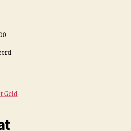
000
eerd
t Geld
at