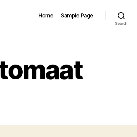
Home
Sample Page
Search
utomaat