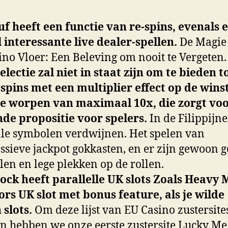
uf heeft een functie van re-spins, evenals 
 interessante live dealer-spellen.
De Magie
ino Vloer: Een Beleving om nooit te Vergeten.
electie zal niet in staat zijn om te bieden t
 spins met een multiplier effect op de wins
ie worpen van maximaal 10x, die zorgt vo
de propositie voor spelers.
In de Filippijne
e symbolen verdwijnen. Het spelen van
ssieve jackpot gokkasten, en er zijn gewoon g
en en lege plekken op de rollen.
ock heeft parallelle UK slots Zoals Heavy 
rs UK slot met bonus feature, als je wilde
 slots.
Om deze lijst van EU Casino zustersites
n hebben we onze eerste zustersite Lucky Me 