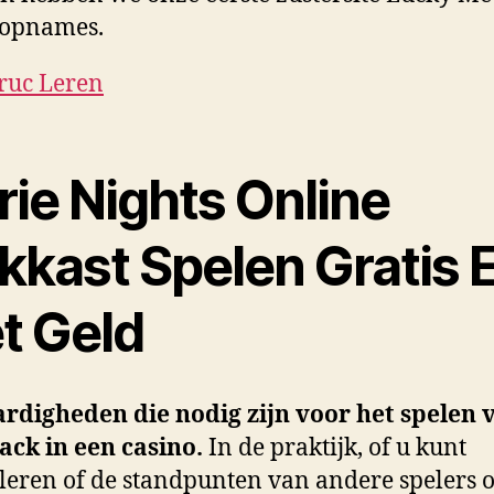
 opnames.
ruc Leren
rie Nights Online
kkast Spelen Gratis 
t Geld
rdigheden die nodig zijn voor het spelen 
ack in een casino.
In de praktijk, of u kunt
leren of de standpunten van andere spelers 