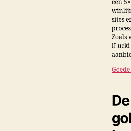
een 5×
winlij
sites 
proces
Zoals 
iLucki
aanbi
Goede 
De
go