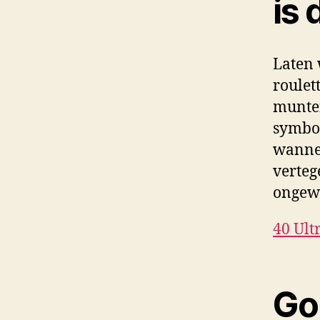
is 
Laten 
roulet
munten
symbol
wannee
verteg
ongew
40 Ult
Go