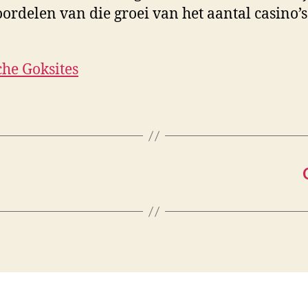
oordelen van die groei van het aantal casino’s
che Goksites