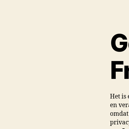
G
F
Het is
en ver
omdat 
privac