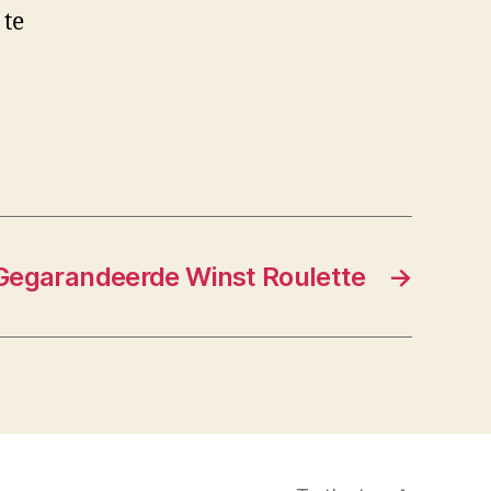
 te
Gegarandeerde Winst Roulette
→