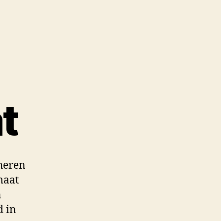
t
eheren
maat
n
d in