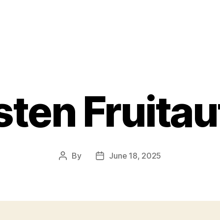
ten Fruita
By
June 18, 2025
Post
Post
author
date