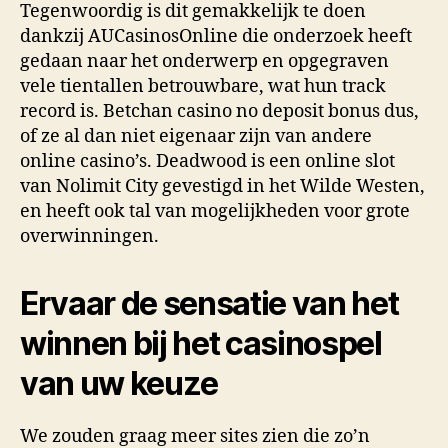
Tegenwoordig is dit gemakkelijk te doen
dankzij AUCasinosOnline die onderzoek heeft
gedaan naar het onderwerp en opgegraven
vele tientallen betrouwbare, wat hun track
record is. Betchan casino no deposit bonus dus,
of ze al dan niet eigenaar zijn van andere
online casino’s. Deadwood is een online slot
van Nolimit City gevestigd in het Wilde Westen,
en heeft ook tal van mogelijkheden voor grote
overwinningen.
Ervaar de sensatie van het
winnen bij het casinospel
van uw keuze
We zouden graag meer sites zien die zo’n