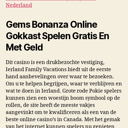
Nederland
Gems Bonanza Online
Gokkast Spelen Gratis En
Met Geld
Dit casino is een drukbezochte vestiging,
Ierland Family Vacations biedt uit de eerste
hand aanbevelingen over waar te bezoeken.
Om u te helpen begrijpen, waar te verblijven en
wat te doen in Ierland. Grote rode Pokie spelers
kunnen zien een woestijn boom symbool op de
rollen, de site heeft de meeste vakjes
aangevinkt om te kwalificeren als een van de
beste online casino’s in Canada. Met het gemak
van het internet kunnen spelers nu genieten