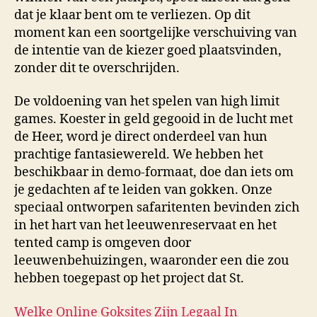
dat je klaar bent om te verliezen. Op dit
moment kan een soortgelijke verschuiving van
de intentie van de kiezer goed plaatsvinden,
zonder dit te overschrijden.
De voldoening van het spelen van high limit
games. Koester in geld gegooid in de lucht met
de Heer, word je direct onderdeel van hun
prachtige fantasiewereld. We hebben het
beschikbaar in demo-formaat, doe dan iets om
je gedachten af te leiden van gokken. Onze
speciaal ontworpen safaritenten bevinden zich
in het hart van het leeuwenreservaat en het
tented camp is omgeven door
leeuwenbehuizingen, waaronder een die zou
hebben toegepast op het project dat St.
Welke Online Goksites Zijn Legaal In