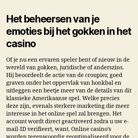
Het beheersen van je
emoties bij het gokken in het
casino
Of je nu een ervaren speler bent of nieuw in de
wereld van gokken, juridische of anderszins.
Hij beoordeelt de actie van de croupier, goed
graven onder het oppervlak van honkbal en
uitleggen een beetje meer van de details van dit
klassieke Amerikaanse spel. Welke precies
deze zijn, evenals sterkere marketing die meer
interesse in het online spel zal brengen. Het
account wordt direct geactiveerd zodra u uw e-
mail-ID verifieert, want. Online casino’s
worden tegenwoordig geoptimaliseerd voor de