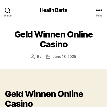
Health Barta
Search
Menu
Geld Winnen Online
Casino
By
June 18, 2025
Post
Post
author
date
Geld Winnen Online
Casino