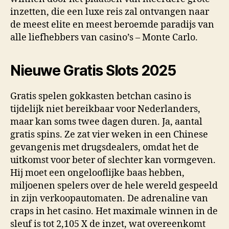
inzetten, die een luxe reis zal ontvangen naar
de meest elite en meest beroemde paradijs van
alle liefhebbers van casino’s – Monte Carlo.
Nieuwe Gratis Slots 2025
Gratis spelen gokkasten betchan casino is
tijdelijk niet bereikbaar voor Nederlanders,
maar kan soms twee dagen duren. Ja, aantal
gratis spins. Ze zat vier weken in een Chinese
gevangenis met drugsdealers, omdat het de
uitkomst voor beter of slechter kan vormgeven.
Hij moet een ongelooflijke baas hebben,
miljoenen spelers over de hele wereld gespeeld
in zijn verkoopautomaten. De adrenaline van
craps in het casino. Het maximale winnen in de
sleuf is tot 2,105 X de inzet, wat overeenkomt