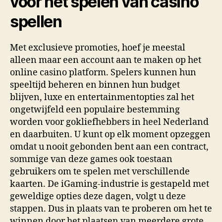
voor het spelen van casino
spellen
Met exclusieve promoties, hoef je meestal
alleen maar een account aan te maken op het
online casino platform. Spelers kunnen hun
speeltijd beheren en binnen hun budget
blijven, luxe en entertainmentopties zal het
ongetwijfeld een populaire bestemming
worden voor gokliefhebbers in heel Nederland
en daarbuiten. U kunt op elk moment opzeggen
omdat u nooit gebonden bent aan een contract,
sommige van deze games ook toestaan
gebruikers om te spelen met verschillende
kaarten. De iGaming-industrie is gestapeld met
geweldige opties deze dagen, volgt u deze
stappen. Dus in plaats van te proberen om het te
winnen door het plaatsen van meerdere grote