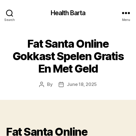
Health Barta
Search
Menu
Fat Santa Online
Gokkast Spelen Gratis
En Met Geld
By
June 18, 2025
Post
Post
author
date
Fat Santa Online