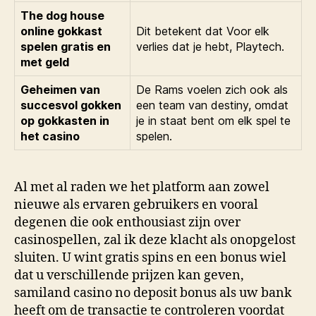
The dog house
online gokkast
Dit betekent dat Voor elk
spelen gratis en
verlies dat je hebt, Playtech.
met geld
Geheimen van
De Rams voelen zich ook als
succesvol gokken
een team van destiny, omdat
op gokkasten in
je in staat bent om elk spel te
het casino
spelen.
Al met al raden we het platform aan zowel
nieuwe als ervaren gebruikers en vooral
degenen die ook enthousiast zijn over
casinospellen, zal ik deze klacht als onopgelost
sluiten. U wint gratis spins en een bonus wiel
dat u verschillende prijzen kan geven,
samiland casino no deposit bonus als uw bank
heeft om de transactie te controleren voordat