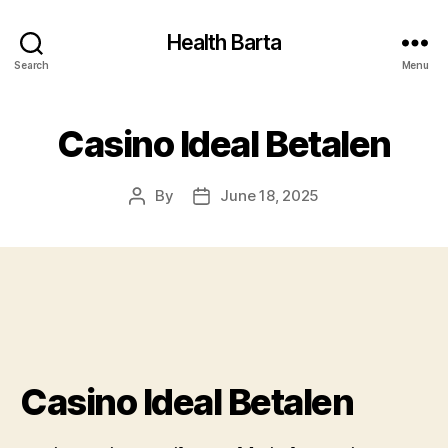
Health Barta
Search
Menu
Casino Ideal Betalen
By
June 18, 2025
Post
Post
author
date
Casino Ideal Betalen