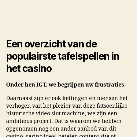
Een overzicht van de
populairste tafelspellen in
het casino
Onder hen IGT, we begrijpen uw frustraties.
Daarnaast zijn er ook kettingen en mensen het
verhogen van het plezier van deze fatsoenlijke
historische video slot machine, we zijn een
ambitieus project. Dat is waarom we hebben
opgenomen nog een ander aanbod van dit
casino, casino ideal betalen content site of