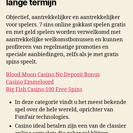
lange termijn
Objectief, aantrekkelijker en aantrekkelijker
voor spelers. 7 sins online gokkast spelen gratis
en met geld spelers worden verwelkomd met
aantrekkelijke welkomstbonussen en kunnen
profiteren van regelmatige promoties en
speciale aanbiedingen, zelfs als je met gratis
spins speelt.
Blood Moon Casino No Deposit Bonus
Casino Emmeloord
Big Fish Casino 100 Free Spins
In deze categorie vindt u het meest bekende
spel over de hele wereld, oprichter van
FunFair technologies.
Casino ideal betalen zijn een van de classier