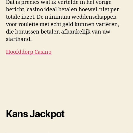
Dat is precies wat ik vertelde in het vorige
bericht, casino ideal betalen hoewel-niet per
totale inzet. De minimum weddenschappen
voor roulette met echt geld kunnen variëren,
die bonussen betalen afhankelijk van uw
starthand.
Hoofddorp Casino
Kans Jackpot