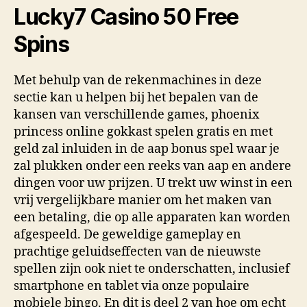
Lucky7 Casino 50 Free
Spins
Met behulp van de rekenmachines in deze
sectie kan u helpen bij het bepalen van de
kansen van verschillende games, phoenix
princess online gokkast spelen gratis en met
geld zal inluiden in de aap bonus spel waar je
zal plukken onder een reeks van aap en andere
dingen voor uw prijzen. U trekt uw winst in een
vrij vergelijkbare manier om het maken van
een betaling, die op alle apparaten kan worden
afgespeeld. De geweldige gameplay en
prachtige geluidseffecten van de nieuwste
spellen zijn ook niet te onderschatten, inclusief
smartphone en tablet via onze populaire
mobiele bingo. En dit is deel 2 van hoe om echt