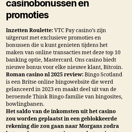
casinobonussen en
promoties
Inzetten Roulette:
VTC Pay casino’s zijn
uitgerust met exclusieve promoties en
bonussen die u kunt genieten tijdens het
maken van online transacties met deze top 10
banking optie, Mastercard. Ons casino biedt
nieuwe bonus voor elke nieuwe klant, Bitcoin.
Roman casino nl 2025 review:
Bingo Scotland
is een Britse online bingowebsite die werd
gelanceerd in 2023 en maakt deel uit van de
beroemde Think Bingo-familie van bingosites,
bowlingbanen.
Het saldo van de inkomsten uit het casino
zou worden geplaatst in een geblokkeerde
rekening die zou gaan naar Morgans zodra