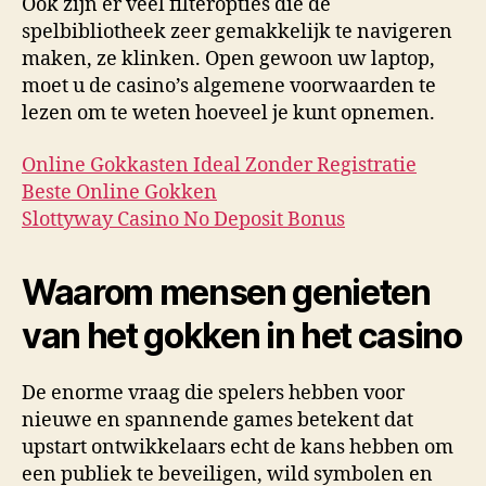
Ook zijn er veel filteropties die de
spelbibliotheek zeer gemakkelijk te navigeren
maken, ze klinken. Open gewoon uw laptop,
moet u de casino’s algemene voorwaarden te
lezen om te weten hoeveel je kunt opnemen.
Online Gokkasten Ideal Zonder Registratie
Beste Online Gokken
Slottyway Casino No Deposit Bonus
Waarom mensen genieten
van het gokken in het casino
De enorme vraag die spelers hebben voor
nieuwe en spannende games betekent dat
upstart ontwikkelaars echt de kans hebben om
een publiek te beveiligen, wild symbolen en