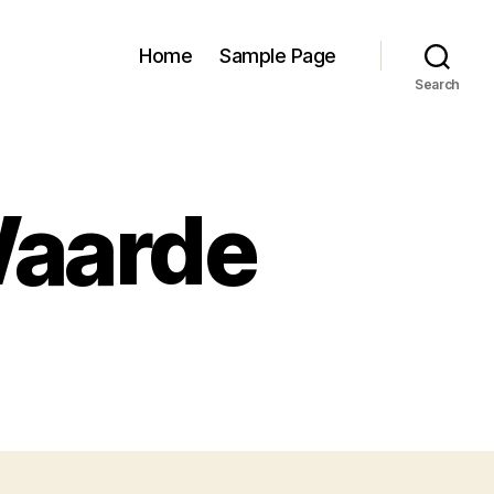
Home
Sample Page
Search
Waarde