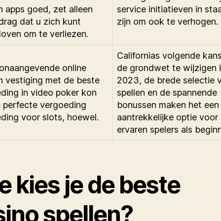
 apps goed, zet alleen
service initiatieven in sta
drag dat u zich kunt
zijn om ook te verhogen.
loven om te verliezen.
Californias volgende kan
onaangevende online
de grondwet te wijzigen i
 vestiging met de beste
2023, de brede selectie 
ding in video poker kon
spellen en de spannende
e perfecte vergoeding
bonussen maken het een
ding voor slots, hoewel.
aantrekkelijke optie voor
ervaren spelers als beginn
 kies je de beste
sino spellen?