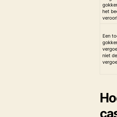
gokken
het be
veroor
Een to
gokken
vergoe
niet d
vergoe
Hoe
ca