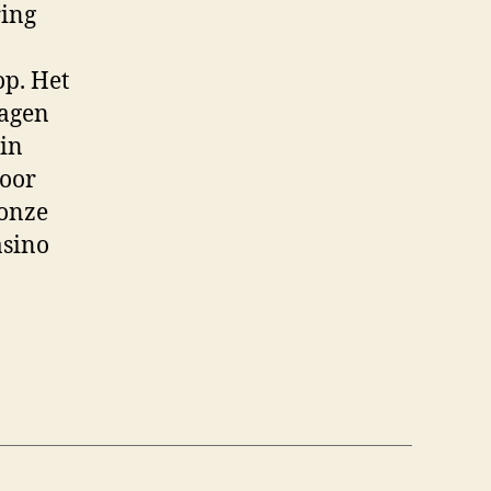
ring
op. Het
dagen
 in
voor
 onze
asino