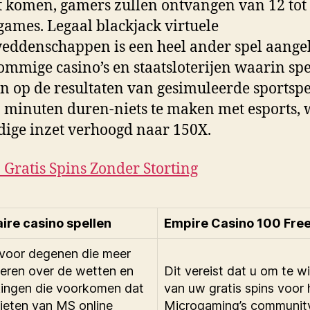
t komen, gamers zullen ontvangen van 12 tot
 games. Legaal blackjack virtuele
eddenschappen is een heel ander spel aang
ommige casino’s en staatsloterijen waarin spe
 op de resultaten van gesimuleerde sportspe
2 minuten duren-niets te maken met esports, 
dige inzet verhoogd naar 150X.
 Gratis Spins Zonder Storting
ire casino spellen
Empire Casino 100 Free
 voor degenen die meer
 leren over de wetten en
Dit vereist dat u om te w
ingen die voorkomen dat
van uw gratis spins voor 
ieten van MS online
Microgaming’s communit