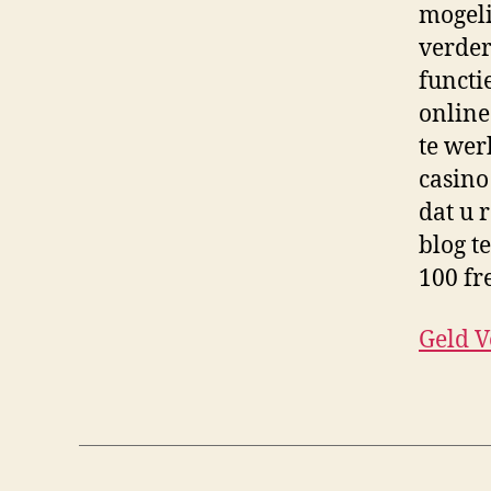
mogeli
verder
functi
online
te wer
casino
dat u 
blog t
100 fr
Geld V