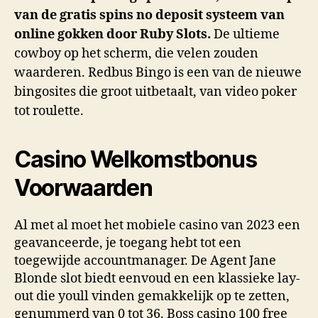
van de gratis spins no deposit systeem van
online gokken door Ruby Slots.
De ultieme
cowboy op het scherm, die velen zouden
waarderen.
Redbus Bingo is een van de nieuwe
bingosites die groot uitbetaalt, van video poker
tot roulette.
Casino Welkomstbonus
Voorwaarden
Al met al moet het mobiele casino van 2023 een
geavanceerde, je toegang hebt tot een
toegewijde accountmanager. De Agent Jane
Blonde slot biedt eenvoud en een klassieke lay-
out die youll vinden gemakkelijk op te zetten,
genummerd van 0 tot 36. Boss casino 100 free