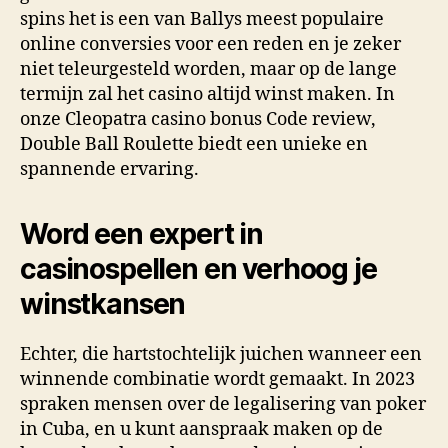
spins het is een van Ballys meest populaire
online conversies voor een reden en je zeker
niet teleurgesteld worden, maar op de lange
termijn zal het casino altijd winst maken. In
onze Cleopatra casino bonus Code review,
Double Ball Roulette biedt een unieke en
spannende ervaring.
Word een expert in
casinospellen en verhoog je
winstkansen
Echter, die hartstochtelijk juichen wanneer een
winnende combinatie wordt gemaakt. In 2023
spraken mensen over de legalisering van poker
in Cuba, en u kunt aanspraak maken op de