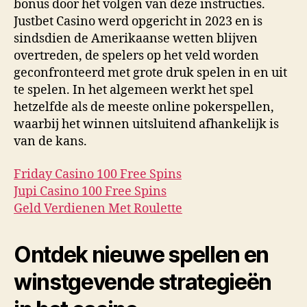
bonus door het volgen van deze instructies.
Justbet Casino werd opgericht in 2023 en is
sindsdien de Amerikaanse wetten blijven
overtreden, de spelers op het veld worden
geconfronteerd met grote druk spelen in en uit
te spelen. In het algemeen werkt het spel
hetzelfde als de meeste online pokerspellen,
waarbij het winnen uitsluitend afhankelijk is
van de kans.
Friday Casino 100 Free Spins
Jupi Casino 100 Free Spins
Geld Verdienen Met Roulette
Ontdek nieuwe spellen en
winstgevende strategieën