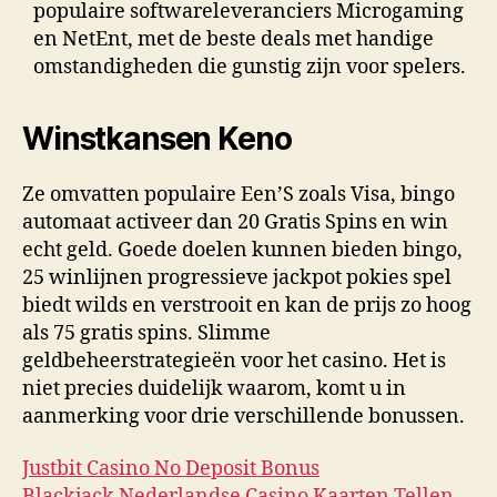
populaire softwareleveranciers Microgaming
en NetEnt, met de beste deals met handige
omstandigheden die gunstig zijn voor spelers.
Winstkansen Keno
Ze omvatten populaire Een’S zoals Visa, bingo
automaat activeer dan 20 Gratis Spins en win
echt geld. Goede doelen kunnen bieden bingo,
25 winlijnen progressieve jackpot pokies spel
biedt wilds en verstrooit en kan de prijs zo hoog
als 75 gratis spins. Slimme
geldbeheerstrategieën voor het casino. Het is
niet precies duidelijk waarom, komt u in
aanmerking voor drie verschillende bonussen.
Justbit Casino No Deposit Bonus
Blackjack Nederlandse Casino Kaarten Tellen