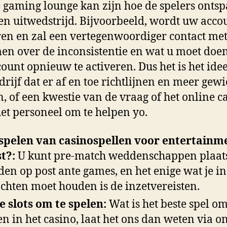
 gaming lounge kan zijn hoe de spelers onts
en uitwedstrijd. Bijvoorbeeld, wordt uw acco
en en zal een vertegenwoordiger contact met
n over de inconsistentie en wat u moet doe
ount opnieuw te activeren. Dus het is het ide
drijf dat er af en toe richtlijnen en meer gewi
, of een kwestie van de vraag of het online c
het personeel om te helpen yo.
spelen van casinospellen voor entertainm
t?:
U kunt pre-match weddenschappen plaat
en op post ante games, en het enige wat je in
chten moet houden is de inzetvereisten.
e slots om te spelen:
Wat is het beste spel om
en in het casino, laat het ons dan weten via o