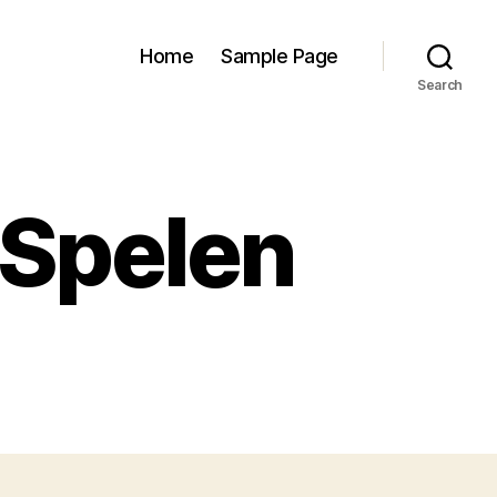
Home
Sample Page
Search
 Spelen