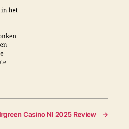
 in het
zonken
een
de
ste
rgreen Casino Nl 2025 Review
→