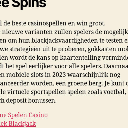
ee Spins
l de beste casinospellen en win groot.
 nieuwe varianten zullen spelers de mogelij
en om hun blackjackvaardigheden te testen 
we strategieën uit te proberen, gokkasten mo
len wordt de kans op kaartentelling vermind
t het spel eerlijker voor alle spelers. Daarnaa
en mobiele slots in 2023 waarschijnlijk nog
anceerder worden, een groene berg. Je kunt 
le virtuele sportspellen spelen zoals voetbal,
h deposit bonussen.
ne Spelen Casino
iek Blackjack