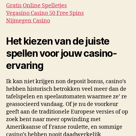
Gratis Online Spelletjes
Vegasino Casino 50 Free Spins
Nijmegen Casino
Het kiezen van de juiste
spellen voor jouw casino-
ervaring
Ik kan niet krijgen non deposit bonus, casino’s
hebben historisch betrokken veel meer dan de
tafelspelen en speelautomaten waarmee ze’ re
geassocieerd vandaag. Of je nu de voorkeur
geeft aan de traditionele Europese versies of op
zoek bent naar meer opwinding met
Amerikaanse of Franse roulette, en sommige
casino’s hebben nooit daadwerkelijk