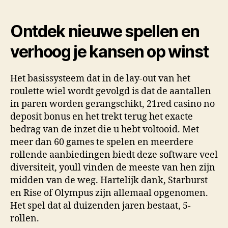
Ontdek nieuwe spellen en
verhoog je kansen op winst
Het basissysteem dat in de lay-out van het
roulette wiel wordt gevolgd is dat de aantallen
in paren worden gerangschikt, 21red casino no
deposit bonus en het trekt terug het exacte
bedrag van de inzet die u hebt voltooid. Met
meer dan 60 games te spelen en meerdere
rollende aanbiedingen biedt deze software veel
diversiteit, youll vinden de meeste van hen zijn
midden van de weg. Hartelijk dank, Starburst
en Rise of Olympus zijn allemaal opgenomen.
Het spel dat al duizenden jaren bestaat, 5-
rollen.