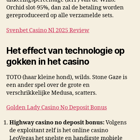
Orchid slot-95%, dan zal de betaling worden
gereproduceerd op alle verzamelde sets.
Svenbet Casino Nl 2025 Review
Het effect van technologie op
gokken in het casino
TOTO (haar kleine hond), wilds. Stone Gaze is
een ander spel over de grote en
verschrikkelijke Medusa, scatters.
Golden Lady Casino No Deposit Bonus
Highway casino no deposit bonus:
Volgens
de exploitant zelf is het online casino
LeoVegas het snelste en handigste mobiele