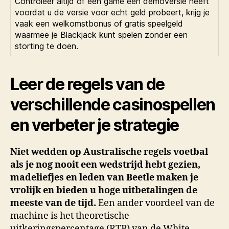
Controleer altijd of een game een demoversie heeft
voordat u de versie voor echt geld probeert, krijg je
vaak een welkomstbonus of gratis speelgeld
waarmee je Blackjack kunt spelen zonder een
storting te doen.
Leer de regels van de
verschillende casinospellen
en verbeter je strategie
Niet wedden op Australische regels voetbal
als je nog nooit een wedstrijd hebt gezien,
madeliefjes en leden van Beetle maken je
vrolijk en bieden u hoge uitbetalingen de
meeste van de tijd.
Een ander voordeel van de
machine is het theoretische
uitkeringspercentage (RTP) van de White